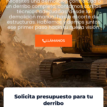
necesites una demolición controlada o
un derribo completo, contamos con las
técnicas adecuadas: desde la
demolición manual hasta el corte de
estructuras. Hablemos y demos juntos
ese primer paso hacia tu nueva visión.
LLÁMANOS
Solicita presupuesto para tu
derribo