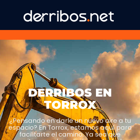
DERRIBOS EN
TORROX
¿Pensando en darle un nuevo aire a tu
espacio? En Torrox, estamos aquí para
facilitarte el camino. Ya sea que