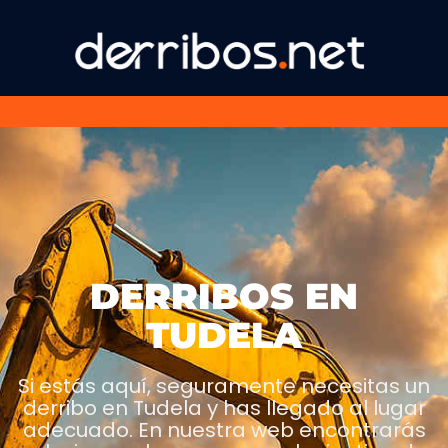
DERRIBOS EN
TUDELA
Si estás aquí, seguramente necesitas un
derribo en Tudela y has llegado al lugar
adecuado. En nuestra web encontrarás