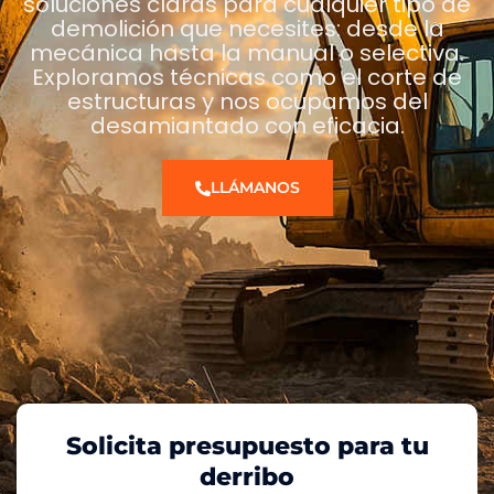
soluciones claras para cualquier tipo de
demolición que necesites: desde la
mecánica hasta la manual o selectiva.
Exploramos técnicas como el corte de
estructuras y nos ocupamos del
desamiantado con eficacia.
LLÁMANOS
Solicita presupuesto para tu
derribo