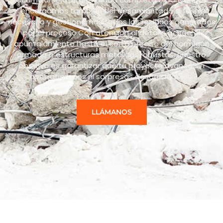
encargamos también del desamiantado si fuera
necesario y gestionamos todos los residuos generados
por el proceso.Con atención al detalle desde el
apuntalamiento hasta el corte preciso del hormigón
armado o estructuras metálicas robustas, nuestro
objetivo es garantizar que tu proyecto avance sin
contratiempos ni sorpresas desagradables.
LLÁMANOS