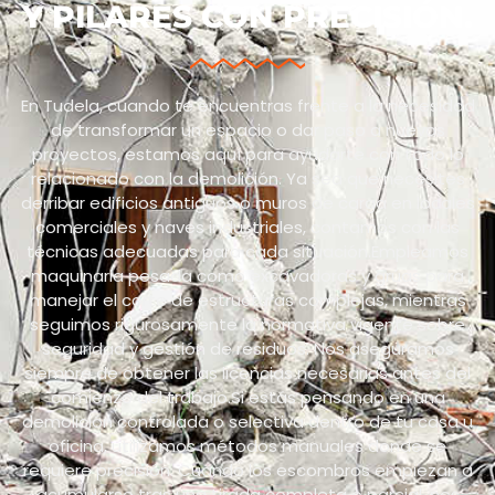
Y PILARES CON PRECISIÓN.
En Tudela, cuando te encuentras frente a la necesidad
de transformar un espacio o dar paso a nuevos
proyectos, estamos aquí para ayudarte con todo lo
relacionado con la demolición. Ya sea que necesites
derribar edificios antiguos o muros de carga en locales
comerciales y naves industriales, contamos con las
técnicas adecuadas para cada situación.Empleamos
maquinaria pesada como excavadoras y grúas para
manejar el corte de estructuras complejas, mientras
seguimos rigurosamente la normativa vigente sobre
seguridad y gestión de residuos. Nos aseguramos
siempre de obtener las licencias necesarias antes del
comienzo del trabajo.Si estás pensando en una
demolición controlada o selectiva dentro de tu casa u
oficina, utilizamos métodos manuales donde se
requiere precisión. Cuando los escombros empiezan a
acumularse tras una tirada completa o parcial, nos