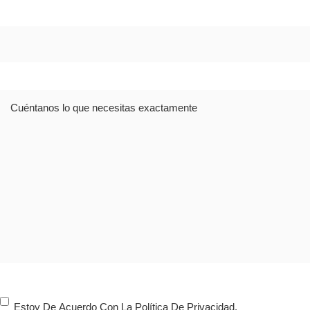
Dirección
Comentario
Consentimiento
Estoy De Acuerdo Con La Política De Privacidad.