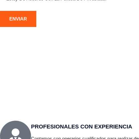
DEMOLICIÓN DE ESTRUCTURAS
DE
METÁLICAS
CO
Desmontaje seguro de naves, puentes y otras
Derri
construcciones metálicas en Úbeda, con corte
indu
por oxicorte y gestión responsable del residuo
alto 
férrico.
vibra
PROFESIONALES CON EXPERIENCIA
Contamos con operarios cualificados para realizar de