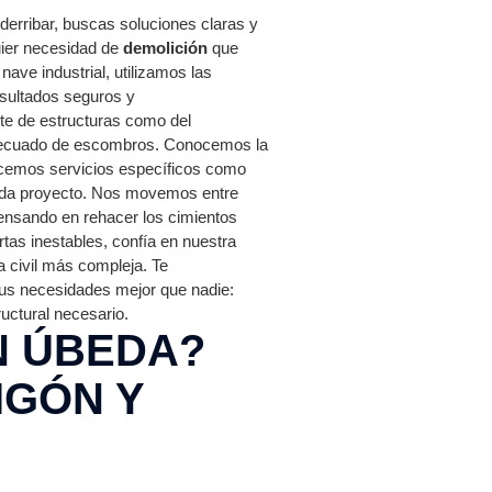
erribar, buscas soluciones claras y
uier necesidad de
demolición
que
nave industrial, utilizamos las
esultados seguros y
rte de estructuras como del
decuado de escombros. Conocemos la
recemos servicios específicos como
cada proyecto. Nos movemos entre
 pensando en rehacer los cimientos
as inestables, confía en nuestra
 civil más compleja. Te
s necesidades mejor que nadie:
uctural necesario.
N ÚBEDA?
GÓN Y