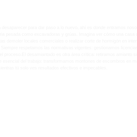
 HACERLO REALIDAD.
ita desaparecer para dar paso a lo nuevo, ahí es donde entramos nos
ria pesada como excavadoras y grúas. Imagina ver cómo una casa ob
itas demoler locales comerciales o realizar corte de hormigón en inte
 Siempre respetamos las normativas vigentes: gestionamos licencias
l proceso.El desamiantado es otra área crítica: retiramos amianto si
rte esencial del trabajo: transformamos montones de escombros en ma
entras tú solo ves resultados efectivos e impecables.