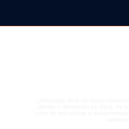
DERRIB
¿Necesitas darle un nuevo comienz
derribo o demolición es único. Ya 
corte de estructuras o desamiantado,
sabemos 