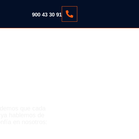
900 43 30 91
CIA
endemos que cada
: ya hablemos de
nfía en nosotros: