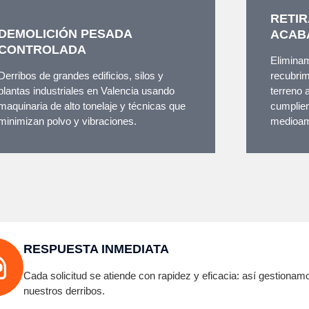
RETIR
DEMOLICIÓN PESADA
ACAB
CONTROLADA
Eliminam
Derribos de grandes edificios, silos y
recubrim
plantas industriales en Valencia usando
terreno 
maquinaria de alto tonelaje y técnicas que
cumplien
minimizan polvo y vibraciones.
medioam
RESPUESTA INMEDIATA
Cada solicitud se atiende con rapidez y eficacia: así gestionam
nuestros derribos.