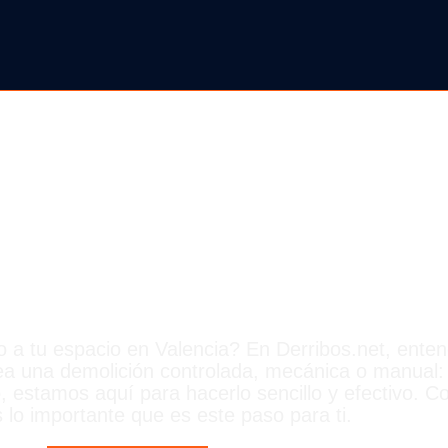
OS EN VALEN
o a tu espacio en Valencia? En Derribos.net, ent
sea una demolición controlada, mecánica o manual
 estamos aquí para hacerlo sencillo y efectivo. Co
lo importante que es este paso para ti.