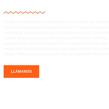
HABLEMOS DE CÓMO
En Valencia, cuando te encuentras frente a un edificio que neces
controlada de estructuras antiguas y muros de carga con maquina
convierte en espacio abierto listo para nuevos proyectos.Si neces
usamos técnicas precisas como la demolición manual y selectiva.
apuntalamiento adecuado y priorizamos la seguridad durante todo e
derribo final. Gestionar los residuos generados también forma pa
posible. Todo esto lo hacemos pensando en cada detalle técnico mi
LLÁMANOS