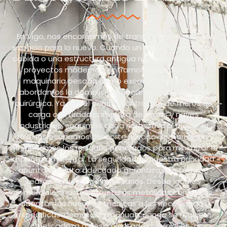
En Vigo, nos encargamos de transformar lo viejo en
espacio para lo nuevo. Cuando un edificio ya no tiene
cabida o una estructura antigua necesita dar paso a
proyectos modernos, entramos en acción. Con
maquinaria pesada como excavadoras y grúas,
abordamos la demolición mecánica con precisión
quirúrgica. Ya sea el derribo controlado de muros de
carga o la tirada completa de casas y naves
industriales, seguimos cada normativa al pie de la
letra.Nos ocupamos del corte preciso del hormigón y
gestionamos los residuos generados para minimizar el
impacto ambiental. La seguridad es nuestra prioridad:
apuntalamiento adecuado garantiza que todo se
realice sin riesgos innecesarios. Desde locales
comerciales hasta estructuras metálicas complejas,
adaptamos nuestras técnicas a las necesidades
específicas: demolición manual cuando se requiere
delicadeza o desamiantado previo si es