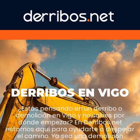
DERRIBOS EN VIGO
¿Estás pensando en un derribo o
demolición en Vigo y no sabes por
dónde empezar? En Derribos.net
estamos aquí para ayudarte a despejar
el camino. Ya sea una demolición